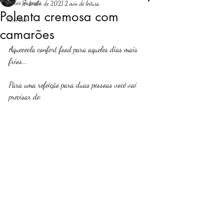
Todos os posts
17 de abr. de 2021
2 min de leitura
Polenta cremosa com
Receitas
Login
camarões
Aqueeeela confort food para aqueles dias mais 
frios... 
Para uma refeição para duas pessoas você vai 
precisar de: