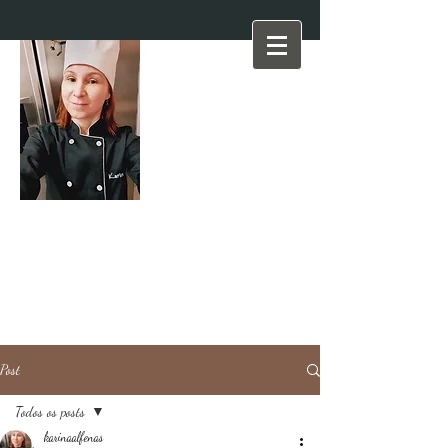
Post
Todos os posts
karinaalfenas