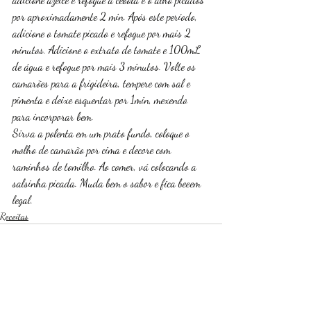
por aproximadamente 2 min. Após este período, 
adicione o tomate picado e refogue por mais 2 
minutos. Adicione o extrato de tomate e 100mL 
de água e refogue por mais 3 minutos. Volte os 
camarões para a frigideira, tempere com sal e 
pimenta e deixe esquentar por 1min, mexendo 
para incorporar bem. 
Sirva a polenta em um prato fundo, coloque o 
molho de camarão por cima e decore com 
raminhos de tomilho. Ao comer, vá colocando a 
salsinha picada. Muda bem o sabor e fica beeem 
legal. 
Receitas