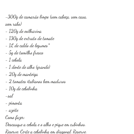
-300g de camarão limpo (sem cabeça, sem casa, 
sem rabo)
- 120g de milharina
- 130g de extrato de tomate
- 1L de caldo de legumes*
- 5g de tomilho fresco
- 1 cebola
- 1 dente de alho (grande)
- 20g de manteiga
- 2 tomates italianos bem maduros
- 10g de cebolinha
-sal
- pimenta
- azeite
Como fazer: 
Descasque a cebola e o alho e pique em cubinhos. 
Reserve. Corte a cebolinha em diagonal. Reserve. 