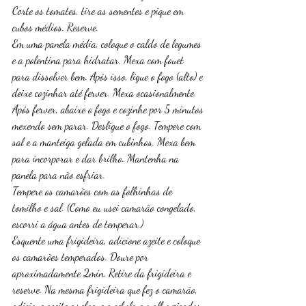
Corte os tomates, tire as sementes e pique em 
cubos médios. Reserve. 
Em uma panela média, coloque o caldo de legumes 
e a polentina para hidratar. Mexa com fouet 
para dissolver bem. Após isso, ligue o fogo (alto) e 
deixe cozinhar até ferver. Mexa ocasionalmente. 
Após ferver, abaixe o fogo e cozinhe por 5 minutos 
mexendo sem parar. Desligue o fogo. Tempere com 
sal e a manteiga gelada em cubinhos. Mexa bem 
para incorporar e dar brilho. Mantenha na 
panela para não esfriar. 
Tempere os camarões com as folhinhas de 
tomilho e sal. (Como eu usei camarão congelado, 
escorri a água antes de temperar.)
Esquente uma frigideira, adicione azeite e coloque 
os camarões temperados. Doure por 
aproximadamente 2min. Retire da frigideira e 
reserve. Na mesma frigideira que fez o camarão, 
adicione azeite e refogue a cebola e o alho picados 