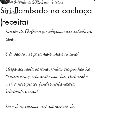
Todos os posts
6 de mar. de 2021
2 min de leitura
Siri flambado na cachaça
Receitas
Login
(receita)
Receita do Cheftime que alegrou nosso sábado em 
casa... 
E lá vamos nós para mais uma aventura! 
Chegaram nesta semana minhas comprinhas Le 
Creuset e eu queria muito usá-las. Usei minha 
wok e meus pratos fundos nesta receita. 
Felicidade resume!
Para duas pessoas você vai precisar de: