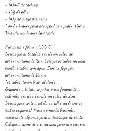
- 50mL de cachaça
- 10g de alho
- 50g de queijo parmesão
* vinho branco para acompanhar o prato. Usei o 
Virtude, um branco barricado.
Preaqueça o forno a 200ºC. 
Descasque as batatas e corte em cubos de 
aproximadamente 2cm. Coloque os cubos em uma 
panela e cubra com água. Leve ao fogo por 
aproximadamente 15min. 
*os cubos devem ficar al dente.
Enquanto a batata cozinha, pique finamente a 
salsinha e corte o tomate em cubos de 2cm. 
Descasque e corte a cebola e o alho em brunoise 
(cubos pequenos). Pique e pimenta biquinho, 
reservando algumas para a decoração do prato. 
Coloque a carne de siri em uma peneira e escorra 
totalmente a água. *Eu usei a água do siri para 