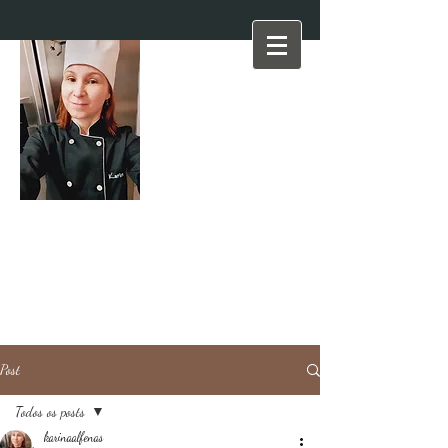
Post
Todos os posts
karinaalfenas