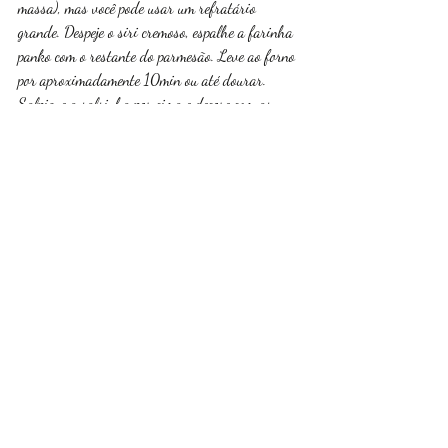
massa), mas você pode usar um refratário 
grande. Despeje o siri cremoso, espalhe a farinha 
panko com o restante do parmesão. Leve ao forno 
por aproximadamente 10min ou até dourar. 
Salpique a salsinha por cima e decore com as 
pimentas biquinho restantes. Coloque 1/4 de fatia 
do limão em cada porção. Sirva!
Receitas
Posts recentes
Ver tudo