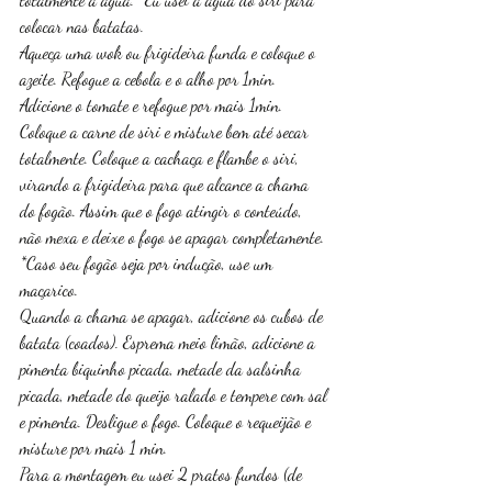
colocar nas batatas.
Aqueça uma wok ou frigideira funda e coloque o 
azeite. Refogue a cebola e o alho por 1min. 
Adicione o tomate e refogue por mais 1min. 
Coloque a carne de siri e misture bem até secar 
totalmente. Coloque a cachaça e flambe o siri, 
virando a frigideira para que alcance a chama 
do fogão. Assim que o fogo atingir o conteúdo, 
não mexa e deixe o fogo se apagar completamente. 
*Caso seu fogão seja por indução, use um 
maçarico. 
Quando a chama se apagar, adicione os cubos de 
batata (coados). Esprema meio limão, adicione a 
pimenta biquinho picada, metade da salsinha 
picada, metade do queijo ralado e tempere com sal 
e pimenta. Desligue o fogo. Coloque o requeijão e 
misture por mais 1 min. 
Para a montagem eu usei 2 pratos fundos (de 