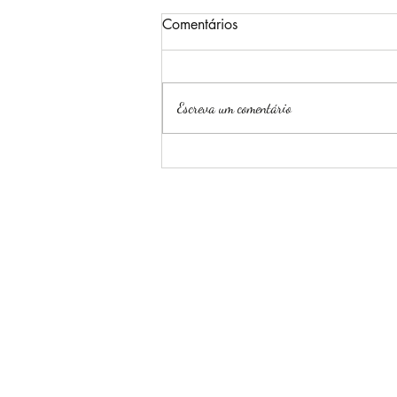
Comentários
Escreva um comentário
Rosca de goiabada (pão
doce)