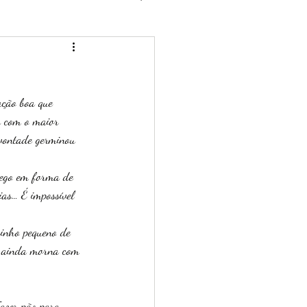
ação boa que 
u com o maior 
 vontade germinou 
hego em forma de 
ias… É impossível 
cinho pequeno de 
a ainda morna com 
azer pão para 