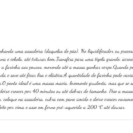
hando uma assadeira (daquelas de pão). No liquidificador ou process
rna e cebola, até triturar bem.Transfira para uma tigela grande, acres
 a farinha aos poucos, mexendo até a massa ganhar corpo.Quando pes
a e sove até ficar lisa e elástica.A quantidade de farinha pode vari
a.O ponto ideal é uma massa macia, levemente grudenta, mas que se s
e deixe crescer por 40 minutos ou até dobrar de tamanho. Pese a mass
s, coloque na assadeira, cubra com pano úmido e deixe crescer novame
leite por cima e asse em forno pré-aquecido a 200 °C até dourar.