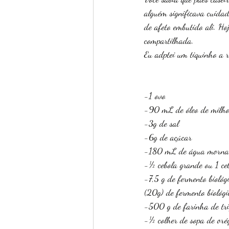
alguém significava cuida
de afeto embutido ali. H
compartilhada. 
Eu adptei um tiquinho a 
-1 ovo
-90 mL de óleo de milho
-3g de sal
-6g de açúcar
-180 mL de água morna
-½ cebola grande ou 1 ce
-7,5 g de fermento biológ
(20g) de fermento biológi
-500 g de farinha de tr
-½ colher de sopa de oré