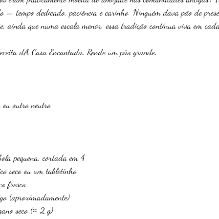
do — tempo dedicado, paciência e carinho. Ninguém dava pão de pres
oje, ainda que numa escala menor, essa tradição continua viva em cad
receita dA Casa Encantada. Rende um pão grande.
 ou outro neutro
bola pequena, cortada em 4
ico seco ou um tabletinho 
co fresco
igo (aproximadamente)
gano seco (≈ 2 g)