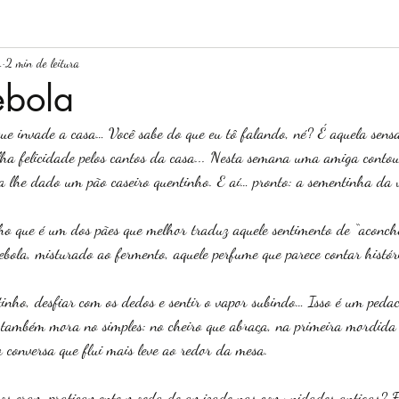
.
2 min de leitura
ebola
e invade a casa… Você sabe do que eu tô falando, né? É aquela sens
lha felicidade pelos cantos da casa... Nesta semana uma amiga conto
ha lhe dado um pão caseiro quentinho. E aí… pronto: a sementinha da
ho que é um dos pães que melhor traduz aquele sentimento de “aconc
ebola, misturado ao fermento, aquele perfume que parece contar histór
inho, desfiar com os dedos e sentir o vapor subindo… Isso é um peda
ia também mora no simples: no cheiro que abraça, na primeira mordid
 conversa que flui mais leve ao redor da mesa.
iros eram praticamente moeda de amizade nas comunidades antigas? F