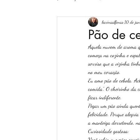
karinaalfenas
10 de jan
Pão de c
Aquela nuvem de aroma qu
começa na cozinha e espa
sorriso que a vizinha tin
no meu coração.
Eu amo pão de cebola. Ac
comida”. O cheirinho da c
ficar indiferente.
Pegar um pão ainda quent
felicidade. Porque alegr
a manteiga derretendo, na
Curiosidade gostosa:
Você sabia que pães case