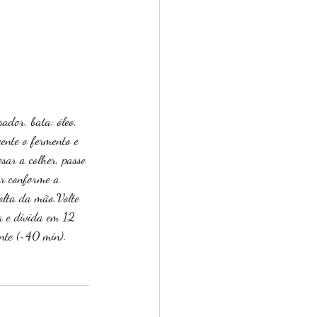
ador, bata: óleo, 
cente o fermento e 
ar a colher, passe 
ar conforme a 
olta da mão.Volte 
a e divida em 12 
nte (~40 min). 