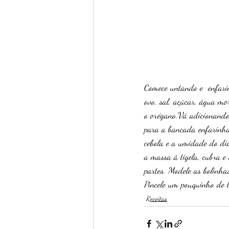
Comece untando e  enfarin
ovo, sal, açúcar, água mo
o orégano.Vá adicionando
para a bancada enfarinhad
cebola e a umidade do di
a massa à tigela, cubra 
partes. Modele as bolinha
Pincele um pouquinho de 
Receitas