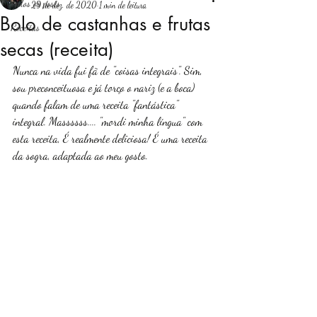
Todos os posts
29 de dez. de 2020
1 min de leitura
Bolo de castanhas e frutas
Receitas
Login
secas (receita)
Nunca na vida fui fã de "coisas integrais". Sim, 
sou preconceituosa e já torço o nariz (e a boca) 
quando falam de uma receita "fantástica" 
integral. Massssss.... "mordi minha língua" com 
esta receita, É realmente deliciosa! É uma receita 
da sogra, adaptada ao meu gosto. 