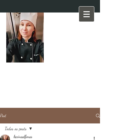
Post
Todos os posts
karinaalfenas