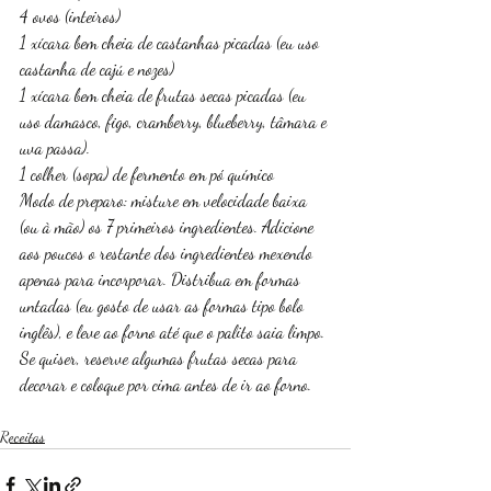
4 ovos (inteiros)
1 xícara bem cheia de castanhas picadas (eu uso 
castanha de cajú e nozes)
1 xícara bem cheia de frutas secas picadas (eu 
uso damasco, figo, cramberry, blueberry, tâmara e 
uva passa).
1 colher (sopa) de fermento em pó químico
Modo de preparo: misture em velocidade baixa 
(ou à mão) os 7 primeiros ingredientes. Adicione 
aos poucos o restante dos ingredientes mexendo 
apenas para incorporar. Distribua em formas 
untadas (eu gosto de usar as formas tipo bolo 
inglês), e leve ao forno até que o palito saia limpo. 
Se quiser, reserve algumas frutas secas para 
decorar e coloque por cima antes de ir ao forno. 
Receitas