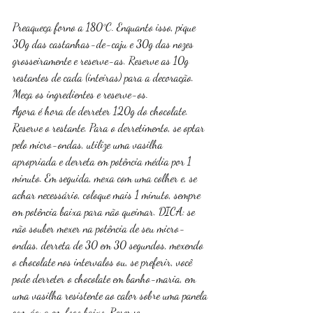
Preaqueça forno a 180°C. Enquanto isso, pique 
30g das castanhas-de-caju e 30g das nozes 
grosseiramente e reserve-as. Reserve as 10g 
restantes de cada (inteiras) para a decoração.
Meça os ingredientes e reserve-os.
Agora é hora de derreter 120g do chocolate. 
Reserve o restante. Para o derretimento, se optar 
pelo micro-ondas, utilize uma vasilha 
apropriada e derreta em potência média por 1 
minuto. Em seguida, mexa com uma colher e, se 
achar necessário, coloque mais 1 minuto, sempre 
em potência baixa para não queimar. DICA: se 
não souber mexer na potência de seu micro-
ondas, derreta de 30 em 30 segundos, mexendo 
o chocolate nos intervalos ou, se preferir, você 
pode derreter o chocolate em banho-maria, em 
uma vasilha resistente ao calor sobre uma panela 
com água em fogo baixo. Reserve. 