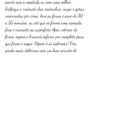
acerte com a espátula ou com uma colher. 
Salpique o restante das castanhas, nozes e gotas 
reservadas por cima, leve ao forno e asse de 30 
a 35 minutos, ou até que se forme uma camada 
fina e crocante na superfície. Após retirar do 
forno, espere o brownie esfriar por completo para 
que firme e seque. Depois é só saborear! Fica 
ainda mais delicioso com um bom sorvete de 
baunilha! 
Receitas