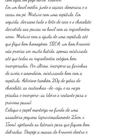
Em um bowl médio, junte o açúcar demerara e o 
cacau em pó. Misture com uma espátula. Em 
seguida, derrame todo o leite de coco e o chocolate 
derretido aos poucos no bowl com os ingredientes 
secos. Misture com a ajuda de uma espátula até 
que fique bem homogêneo. DICA: um bom brownie 
não precisa ser muito batido, apenas misturado 
até que todos os ingredientes estejam bem 
incorporados. Por último, incorpore as farinhas 
de aveia e amendoim, misturando bem com a 
espátula. Adicione também 20g de gotas de 
chocolate, as castanhas-de-caju e as nozes 
picadas e incorpore-as (deixe o restante para o 
próximo passo).
Coloque o papel manteiga no fundo de uma 
assadeira pequena (aproximadamente 25cm x 
15cm), ajeitando as laterais para que fiquem bem 
dobradas. Despeje a massa do brownie dentro e 