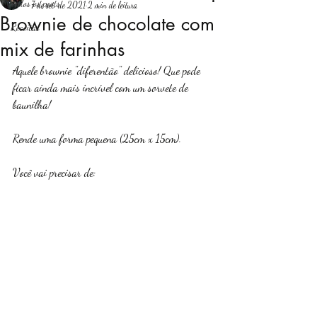
Todos os posts
7 de set. de 2021
2 min de leitura
Brownie de chocolate com
Receitas
Login
mix de farinhas
Aquele brownie "diferentão" delicioso! Que pode 
ficar ainda mais incrível com um sorvete de 
baunilha! 
Rende uma forma pequena (25cm x 15cm).
Você vai precisar de: 