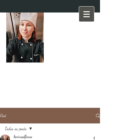
Post
Todos os posts
karinaalfenas