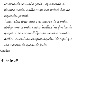
temperando com sal a gosto, noz moscada, a 
pimenta moída, o alho em pó e os pedacinhos de 
cogumelos porcini. 
*uma outra dica: como sou amante de coxinha, 
utilizo mini coxinhas para "molhar" no fondue de 
queijos. É sensacional! Quanto menor a coxinha, 
melhor, eu costumo comprar aquelas "de copo", que 
são menores do que as de festa. 
Receitas
Posts recentes
Ver tudo