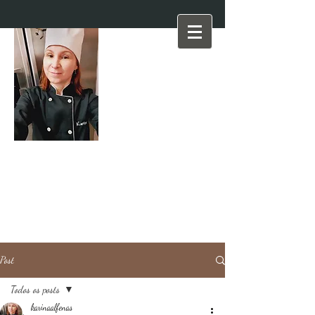
Post
Todos os posts
karinaalfenas