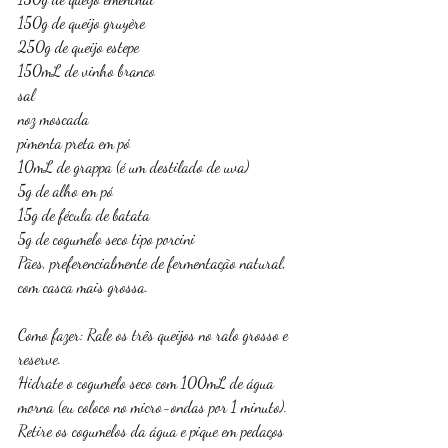
150g de queijo gruyère
250g de queijo estepe
150mL de vinho branco
sal
noz moscada
pimenta preta em pó
10mL de grappa (é um destilado de uva)
5g de alho em pó
15g de fécula de batata
5g de cogumelo seco tipo porcini
Pães, preferencialmente de fermentação natural, 
com casca mais grossa.
Como fazer: Rale os três queijos no ralo grosso e 
reserve. 
Hidrate o cogumelo seco com 100mL de água 
morna (eu coloco no micro-ondas por 1 minuto). 
Retire os cogumelos da água e pique em pedaços 