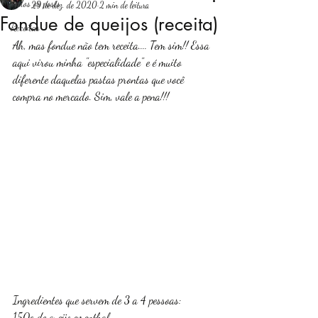
Todos os posts
29 de dez. de 2020
2 min de leitura
Fondue de queijos (receita)
Receitas
Login
Ah, mas fondue não tem receita.... Tem sim!! Essa 
aqui virou minha "especialidade" e é muito 
diferente daquelas pastas prontas que você 
compra no mercado. Sim, vale a pena!!!
Ingredientes que servem de 3 a 4 pessoas:
150g de queijo ementhal