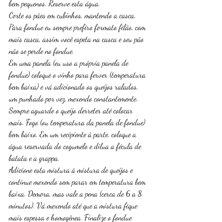
bem pequenos. Reserve esta água. 
Corte os pães em cubinhos, mantendo a casca. 
Para fondue eu sempre prefiro formato filão, com 
mais casca, assim você espeta na casca e seu pão 
não se perde no fondue.
Em uma panela (eu uso a própria panela de 
fondue) coloque o vinho para ferver (temperatura 
bem baixa) e vá adicionado os queijos ralados, 
um punhado por vez, mexendo constantemente. 
Sempre aguarde o queijo derreter até colocar 
mais. Fogo (ou temperatura da panela de fondue) 
bem baixo. Em um recipiente à parte, coloque a 
água reservada do cogumelo e dilua a fécula de 
batata e a grappa. 
Adicione esta mistura à mistura de queijos e 
continue mexendo sem parar em temperatura bem 
baixa. Demora, mas vale a pena (cerca de 6 a 8 
minutos). Vá mexendo até que a mistura fique 
mais espessa e homogênea. Finalize o fondue 