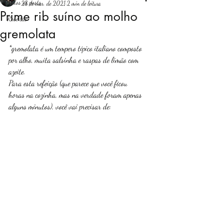
Todos os posts
28 de mar. de 2021
2 min de leitura
Prime rib suíno ao molho
Receitas
Login
gremolata
*gremolata é um tempero típico italiano composto 
por alho, muita salsinha e raspas de limão com 
azeite. 
Para esta refeição (que parece que você ficou 
horas na cozinha, mas na verdade foram apenas 
alguns minutos), você vai precisar de: