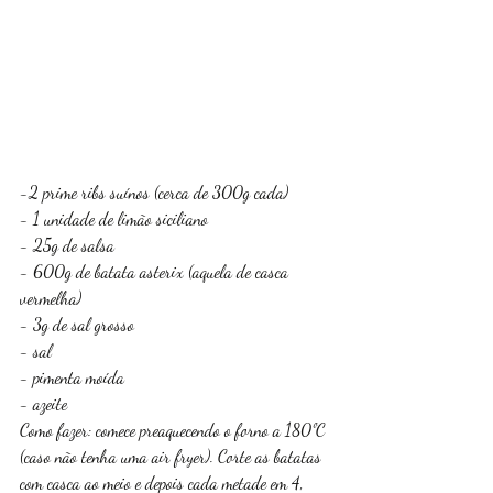
-2 prime ribs suínos (cerca de 300g cada)
- 1 unidade de limão siciliano
- 25g de salsa
- 600g de batata asterix (aquela de casca 
vermelha)
- 3g de sal grosso
- sal
- pimenta moída
- azeite
Como fazer: comece preaquecendo o forno a 180ºC 
(caso não tenha uma air fryer). Corte as batatas 
com casca ao meio e depois cada metade em 4, 