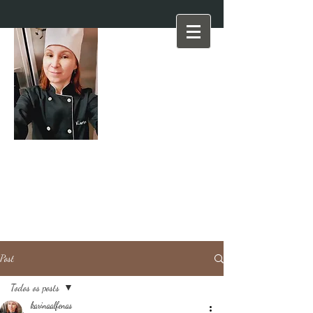
Post
Todos os posts
karinaalfenas