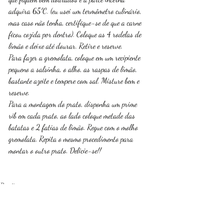
adquira 65ºC. (eu usei um termômetro culinário, 
mas caso não tenha, certifique-se de que a carne 
ficou cozida por dentro). Coloque as 4 rodelas de 
limão e deixe até dourar. Retire e reserve.
Para fazer a gremolata, coloque em um recipiente 
pequeno a salsinha, o alho, as raspas de limão, 
bastante azeite e tempere com sal. Misture bem e 
reserve. 
Para a montagem do prato, disponha um prime 
rib em cada prato, ao lado coloque metade das 
batatas e 2 fatias de limão. Regue com o molho 
gremolata. Repita o mesmo procedimento para 
montar o outro prato. Delicie-se!!
Receitas