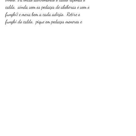
caldo,  ainda sem os pedaços de abóboras e sem o 
funghi) e mexa bem a cada adição.  Retire o 
funghi do caldo,  pique em pedaços menores e 
adicione ao risoto. Continue adicionando o caldo 
(ainda sem a abóbora). Neste período ja deve ter 
passado os 15min da carne no forno. Tire do 
forno e deixe descansar enquanto finaliza o 
risoto. Quando sentir que o risoto está quase 
pronto (os grãos devem estar cozidos, porém 
ainda um pouco firmes - o que chamamos de al 
dente),  amasse as abóboras no caldo e agora 
comece a adicionar o caldo espesso, com as 
abóboras amassadas. Adicione então a manteiga 
em cubinhos e o queijo parmesão.  Mexa bem e 
acerte sal e pimenta, se necessário. 
Sirva o risoto com o medalhão ao lado e divirta-
se!!!