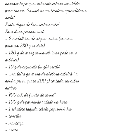
novamente porque realmente estava sem ideia 
para inovar. Só usei novas técnicas aprendidas e 
voilá! 
Prato digno de bom restaurante! 
Para duas pessoas usei:
- 2 medalhões de mignon suíno (os meus 
pesaram 380 g os dois)
- 120 g de arroz carnaroli (mas pode ser o 
arbóreo)
- 10 g de cogumelo funghi secchi 
- uma fatia generosa de abóbora cabotiã ( a 
minha pesou quase 200 g) cortada em cubos 
médios
- 700 mL de fundo de carne*
- 100 g de parmesão ralado na hora
- 1 echalote (aquela cebola pequenininha)
- tomilho
- manteiga
- azeite