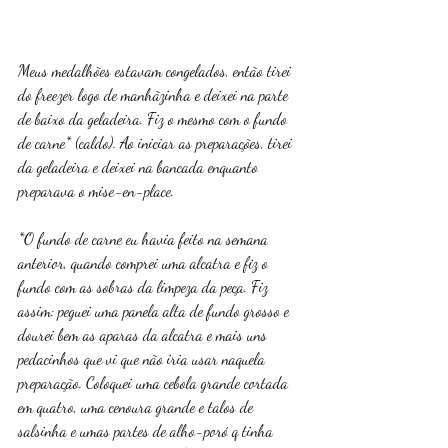
Meus medalhões estavam congelados, então tirei 
do freezer logo de manhãzinha e deixei na parte 
de baixo da geladeira. Fiz o mesmo com o fundo 
de carne* (caldo). Ao iniciar as preparações, tirei 
da geladeira e deixei na bancada enquanto 
preparava o mise-en-place. 
*O fundo de carne eu havia feito na semana 
anterior, quando comprei uma alcatra e fiz o 
fundo com as sobras da limpeza da peça. Fiz 
assim: peguei uma panela alta de fundo grosso e 
dourei bem as aparas da alcatra e mais uns 
pedacinhos que vi que não iria usar naquela 
preparação. Coloquei uma cebola grande cortada 
em quatro, uma cenoura grande e talos de 
salsinha e umas partes de alho-poró q tinha 