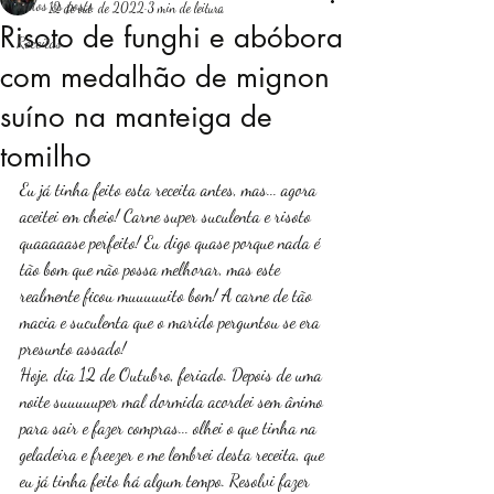
Todos os posts
12 de out. de 2022
3 min de leitura
Risoto de funghi e abóbora
Receitas
Login
com medalhão de mignon
suíno na manteiga de
tomilho
Eu já tinha feito esta receita antes, mas... agora 
aceitei em cheio! Carne super suculenta e risoto 
quaaaaase perfeito! Eu digo quase porque nada é 
tão bom que não possa melhorar, mas este 
realmente ficou muuuuuito bom! A carne de tão 
macia e suculenta que o marido perguntou se era 
presunto assado! 
Hoje, dia 12 de Outubro, feriado. Depois de uma 
noite suuuuuper mal dormida acordei sem ânimo 
para sair e fazer compras... olhei o que tinha na 
geladeira e freezer e me lembrei desta receita, que 
eu já tinha feito há algum tempo. Resolvi fazer 