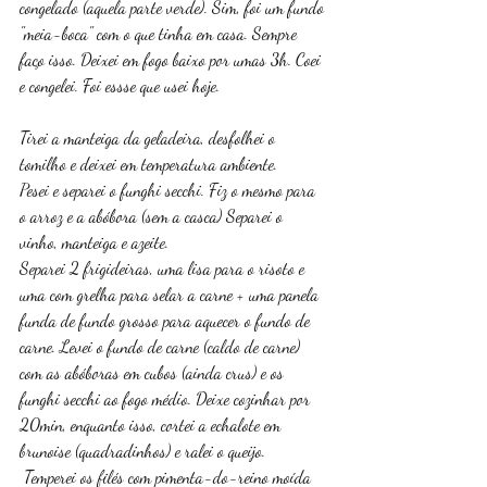
congelado (aquela parte verde). Sim, foi um fundo 
"meia-boca" com o que tinha em casa. Sempre 
faço isso. Deixei em fogo baixo por umas 3h. Coei 
e congelei. Foi essse que usei hoje. 
Tirei a manteiga da geladeira, desfolhei o 
tomilho e deixei em temperatura ambiente. 
Pesei e separei o funghi secchi. Fiz o mesmo para 
o arroz e a abóbora (sem a casca) Separei o 
vinho, manteiga e azeite. 
Separei 2 frigideiras, uma lisa para o risoto e 
uma com grelha para selar a carne + uma panela 
funda de fundo grosso para aquecer o fundo de 
carne. Levei o fundo de carne (caldo de carne) 
com as abóboras em cubos (ainda crus) e os 
funghi secchi ao fogo médio. Deixe cozinhar por 
20min, enquanto isso, cortei a echalote em 
brunoise (quadradinhos) e ralei o queijo. 
 Temperei os filés com pimenta-do-reino moída 