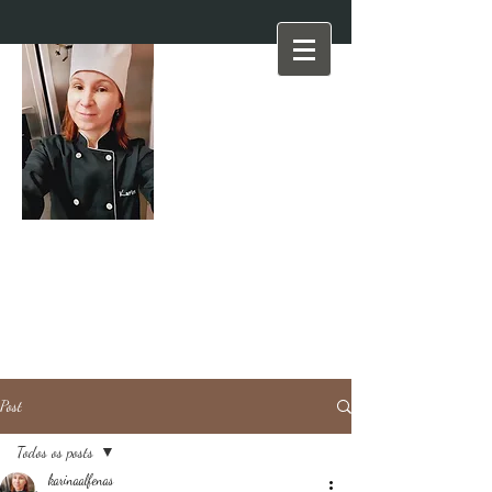
Post
Todos os posts
karinaalfenas