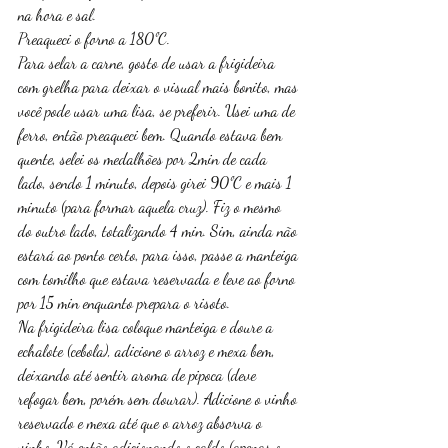
na hora e sal. 
Preaqueci o forno a 180ºC. 
Para selar a carne, gosto de usar a frigideira 
com grelha para deixar o visual mais bonito, mas 
você pode usar uma lisa, se preferir. Usei uma de 
ferro, então preaqueci bem. Quando estava bem 
quente, selei os medalhões por 2min de cada 
lado, sendo 1 minuto, depois girei 90ºC e mais 1 
minuto (para formar aquela cruz). Fiz o mesmo 
do outro lado, totalizando 4 min. Sim, ainda não 
estará ao ponto certo, para isso, passe a manteiga 
com tomilho que estava reservada e leve ao forno 
por 15 min enquanto prepara o risoto. 
Na frigideira lisa coloque manteiga e doure a 
echalote (cebola), adicione o arroz e mexa bem, 
deixando até sentir aroma de pipoca (deve 
refogar bem, porém sem dourar). Adicione o vinho 
reservado e mexa até que o arroz absorva o 
vinho. Vá então adicionando o caldo (apenas o 