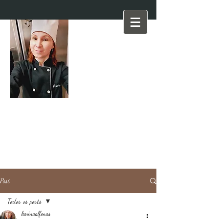
Post
Todos os posts
karinaalfenas