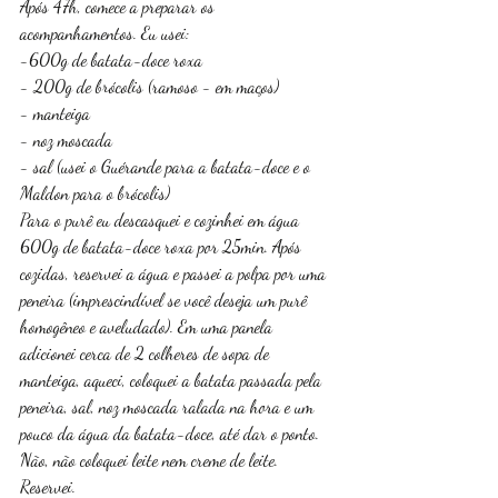
Após 47h, comece a preparar os 
acompanhamentos. Eu usei:
-600g de batata-doce roxa
- 200g de brócolis (ramoso - em maços)
- manteiga
- noz moscada
- sal (usei o Guérande para a batata-doce e o 
Maldon para o brócolis)
Para o purê eu descasquei e cozinhei em água 
600g de batata-doce roxa por 25min. Após 
cozidas, reservei a água e passei a polpa por uma 
peneira (imprescindível se você deseja um purê 
homogêneo e aveludado). Em uma panela 
adicionei cerca de 2 colheres de sopa de 
manteiga, aqueci, coloquei a batata passada pela 
peneira, sal, noz moscada ralada na hora e um 
pouco da água da batata-doce, até dar o ponto. 
Não, não coloquei leite nem creme de leite. 
Reservei. 