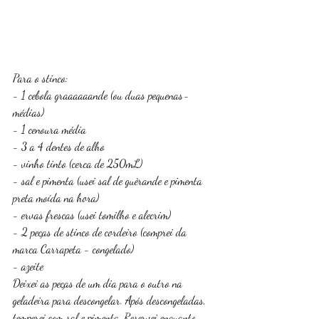
Para o stinco:
- 1 cebola graaaaaande (ou duas pequenas-
médias)
- 1 cenoura média
- 3 a 4 dentes de alho
- vinho tinto (cerca de 250mL)
- sal e pimenta (usei sal de guèrande e pimenta 
preta moída na hora)
- ervas frescas (usei tomilho e alecrim)
- 2 peças de stinco de cordeiro (comprei da 
marca Carrapeta - congelado)
- azeite
Deixei as peças de um dia para o outro na 
geladeira para descongelar. Após descongeladas, 
temperei com sal e pimenta. Reservei enquanto 