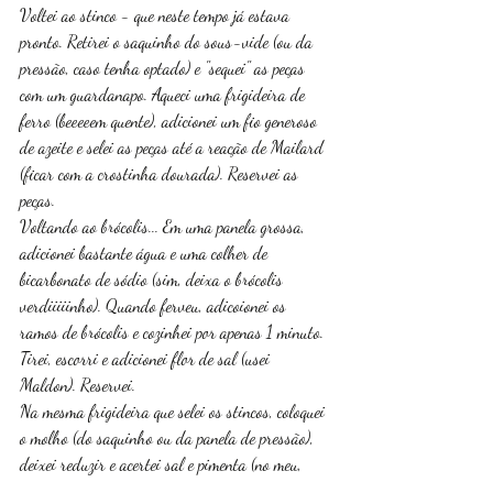
Voltei ao stinco - que neste tempo já estava 
pronto. Retirei o saquinho do sous-vide (ou da 
pressão, caso tenha optado) e "sequei" as peças 
com um guardanapo. Aqueci uma frigideira de 
ferro (beeeeem quente), adicionei um fio generoso 
de azeite e selei as peças até a reação de Mailard 
(ficar com a crostinha dourada). Reservei as 
peças. 
Voltando ao brócolis... Em uma panela grossa, 
adicionei bastante água e uma colher de 
bicarbonato de sódio (sim, deixa o brócolis 
verdiiiiinho). Quando ferveu, adicoionei os 
ramos de brócolis e cozinhei por apenas 1 minuto. 
Tirei, escorri e adicionei flor de sal (usei 
Maldon). Reservei. 
Na mesma frigideira que selei os stincos, coloquei 
o molho (do saquinho ou da panela de pressão), 
deixei reduzir e acertei sal e pimenta (no meu, 
nem foi necessário). 