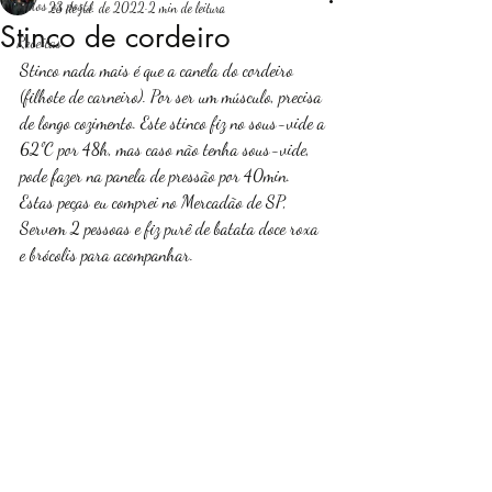
Todos os posts
23 de jul. de 2022
2 min de leitura
Stinco de cordeiro
Receitas
Login
Stinco nada mais é que a canela do cordeiro 
(filhote de carneiro). Por ser um músculo, precisa 
de longo cozimento. Este stinco fiz no sous-vide a 
62ºC por 48h, mas caso não tenha sous-vide, 
pode fazer na panela de pressão por 40min. 
Estas peças eu comprei no Mercadão de SP, 
Servem 2 pessoas e fiz purê de batata doce roxa 
e brócolis para acompanhar.