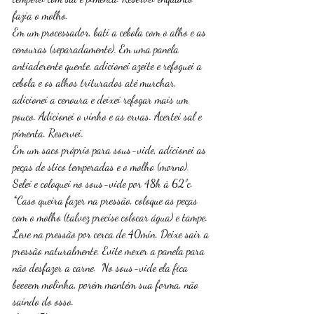
fazia o molho.
Em um processador, bati a cebola com o alho e as 
cenouras (separadamente). Em uma panela 
antiaderente quente, adicionei azeite e refoguei a 
cebola e os alhos triturados até murchar, 
adicionei a cenoura e deixei refogar mais um 
pouco. Adicionei o vinho e as ervas. Acertei sal e 
pimenta. Reservei. 
Em um saco próprio para sous-vide, adicionei as 
peças de stico temperadas e o molho (morno). 
Selei e coloquei no sous-vide por 48h à 62ºc.  
*Caso queira fazer na pressão, coloque as peças 
com o molho (talvez precise colocar água) e tampe. 
Leve na pressão por cerca de 40min. Deixe sair a 
pressão naturalmente. Evite mexer a panela para 
não desfazer a carne.  No sous-vide ela fica 
beeeem molinha, porém mantém sua forma, não 
saindo do osso. 